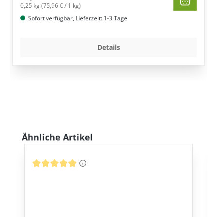
0,25 kg (75,96 € / 1 kg)
Sofort verfügbar, Lieferzeit: 1-3 Tage
Details
Produktgalerie überspringen
Ähnliche Artikel
Durchschnittliche Bewertung von 4.91 von 5 Sternen