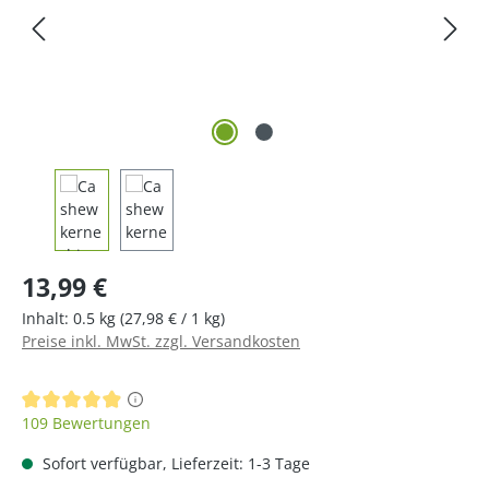
Regulärer Preis:
13,99 €
Inhalt:
0.5 kg
(27,98 € / 1 kg)
Preise inkl. MwSt. zzgl. Versandkosten
Durchschnittliche Bewertung von 4.92 von 5 Sternen
109 Bewertungen
Sofort verfügbar, Lieferzeit: 1-3 Tage