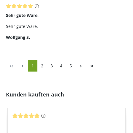
Bewertung mit 5 von 5 Sternen
Sehr gute Ware.
Sehr gute Ware.
Wolfgang S.
Seite
Seite
Seite
Seite
Seite
1
2
3
4
5
Produktgalerie überspringen
Kunden kauften auch
Durchschnittliche Bewertung von 4.96 von 5 Sternen