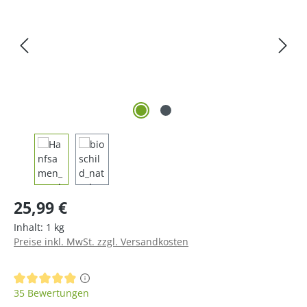
Regulärer Preis:
25,99 €
Inhalt:
1 kg
Preise inkl. MwSt. zzgl. Versandkosten
Durchschnittliche Bewertung von 4.91 von 5 Sternen
35 Bewertungen