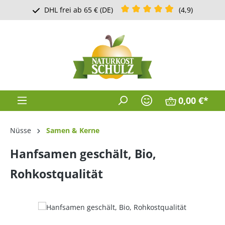
Durchschnittliche Bewertung v
DHL frei ab 65 € (DE)
(4,9)
Zum Hauptinhalt springen
0,00 €*
Nüsse
Samen & Kerne
Hanfsamen geschält, Bio,
Rohkostqualität
Bildergalerie überspringen