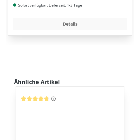
Sofort verfügbar, Lieferzeit: 1-3 Tage
Details
Produktgalerie überspringen
Ähnliche Artikel
Durchschnittliche Bewertung von 4.87 von 5 Sternen