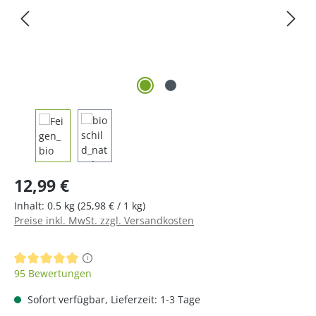
Regulärer Preis:
12,99 €
Inhalt:
0.5 kg
(25,98 € / 1 kg)
Preise inkl. MwSt. zzgl. Versandkosten
Durchschnittliche Bewertung von 4.91 von 5 Sternen
95 Bewertungen
Sofort verfügbar, Lieferzeit: 1-3 Tage