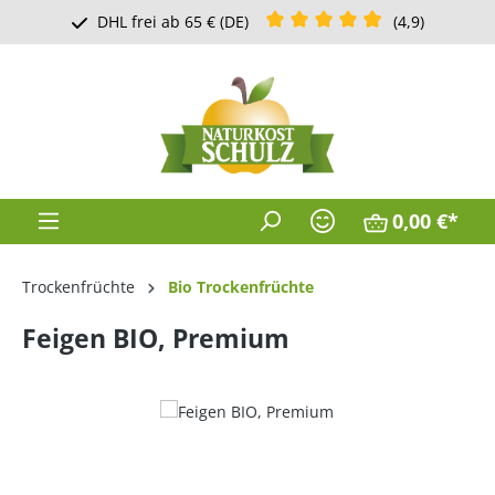
Durchschnittliche Bewertung v
DHL frei ab 65 € (DE)
(4,9)
Zum Hauptinhalt springen
0,00 €*
Trockenfrüchte
Bio Trockenfrüchte
Feigen BIO, Premium
Bildergalerie überspringen