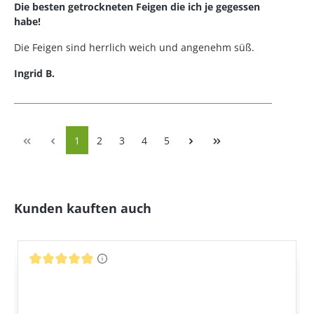
Die besten getrockneten Feigen die ich je gegessen
habe!
Die Feigen sind herrlich weich und angenehm süß.
Ingrid B.
Seite
Seite
Seite
Seite
Seite
1
2
3
4
5
Produktgalerie überspringen
Kunden kauften auch
Durchschnittliche Bewertung von 4.94 von 5 Sternen