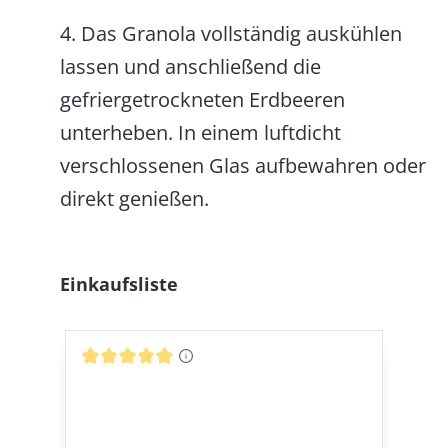
4. Das Granola vollständig auskühlen
lassen und anschließend die
gefriergetrockneten Erdbeeren
unterheben. In einem luftdicht
verschlossenen Glas aufbewahren oder
direkt genießen.
Produktgalerie überspringen
Einkaufsliste
Durchschnittliche Bewertung von 4.9 von 5 Sternen
D