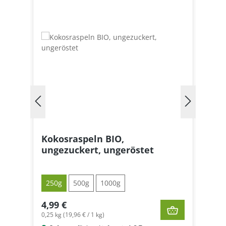
Kokosraspeln BIO,
ungezuckert, ungeröstet
250g
500g
1000g
4,99 €
0,25 kg (19,96 € / 1 kg)
0