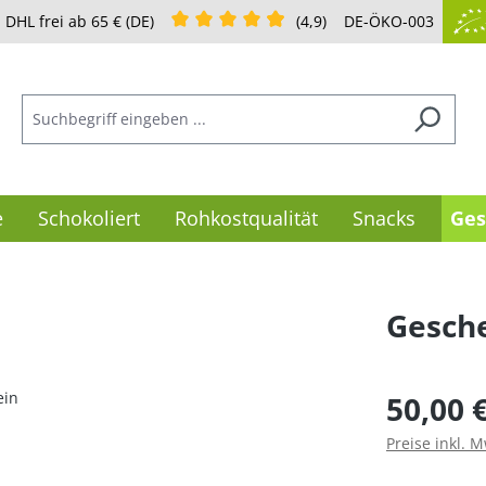
Durchschnittliche Bewertung von 4.9 von 5
DHL frei ab 65 € (DE)
(4,9)
DE-ÖKO-003
e
Schokoliert
Rohkostqualität
Snacks
Ges
Gesch
Regulärer Pre
50,00 
Preise inkl. 