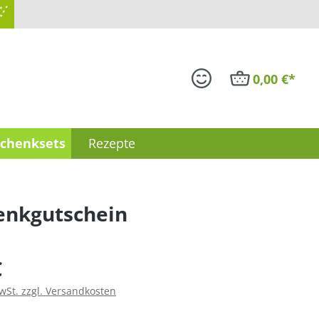
 Sternen
0,00 €*
chenksets
Rezepte
enkgutschein
is:
€
MwSt. zzgl. Versandkosten