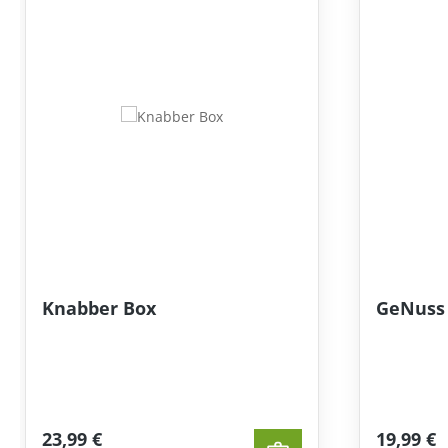
Knabber Box
GeNuss 
23,99 €
19,99 €