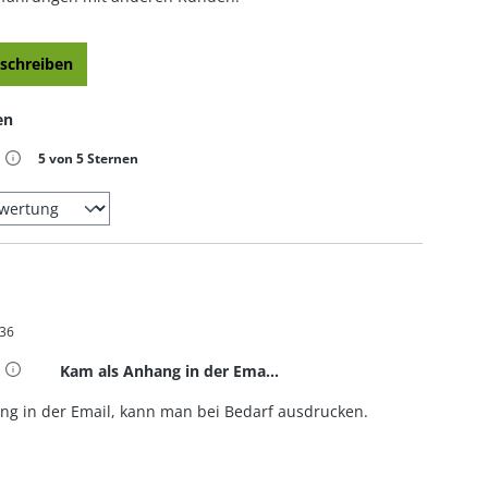
schreiben
en
iche Bewertung von 5 von 5 Sternen
5 von 5 Sternen
:36
t 5 von 5 Sternen
Kam als Anhang in der Ema...
ng in der Email, kann man bei Bedarf ausdrucken.