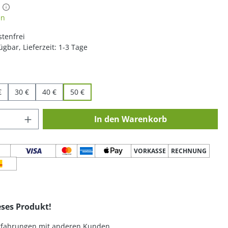
iche Bewertung von 5 von 5 Sternen
en
tenfrei
ügbar, Lieferzeit: 1-3 Tage
len
€
30 €
40 €
50 €
 Anzahl: Gib den gewünschten Wert ein o
In den Warenkorb
VORKASSE
RECHNUNG
eses Produkt!
Erfahrungen mit anderen Kunden.