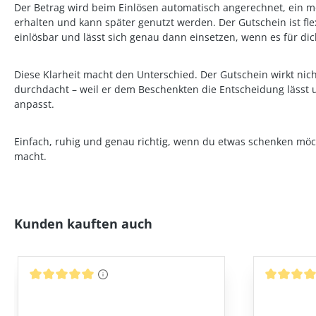
Der Betrag wird beim Einlösen automatisch angerechnet, ein m
erhalten und kann später genutzt werden. Der Gutschein ist fl
einlösbar und lässt sich genau dann einsetzen, wenn es für dic
Diese Klarheit macht den Unterschied. Der Gutschein wirkt nich
durchdacht – weil er dem Beschenkten die Entscheidung lässt
anpasst.
Einfach, ruhig und genau richtig, wenn du etwas schenken möch
macht.
Produktgalerie überspringen
Kunden kauften auch
Durchschnittliche Bewertung von 5 von 5 Sternen
Durchschni