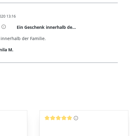
020 13:16
t 5 von 5 Sternen
Ein Geschenk innerhalb de...
innerhalb der Familie.
ila M.
Durchschnittliche Bewertung von 5 von 5 St