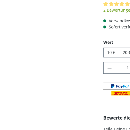
Durchschnittl
2 Bewertung
Versandkos
Sofort verf
auswäh
Wert
10 €
20 
Produkt
Bewerte di
Teile Deine 