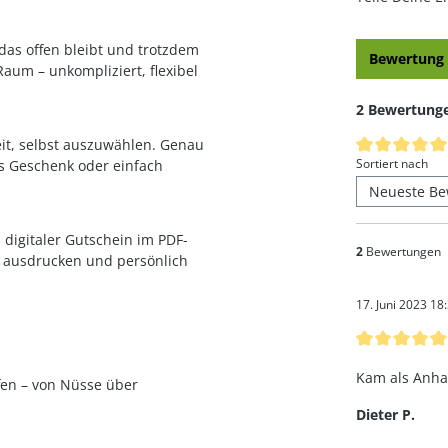
das offen bleibt und trotzdem
Bewertung 
aum – unkompliziert, flexibel
2 Bewertung
eit, selbst auszuwählen. Genau
Durchschnittl
Sortiert nach
ls Geschenk oder einfach
 digitaler Gutschein im PDF-
2
Bewertungen
er ausdrucken und persönlich
17. Juni 2023 18
Bewertung mi
Kam als Anha
fen – von
Nüsse
über
Dieter P.