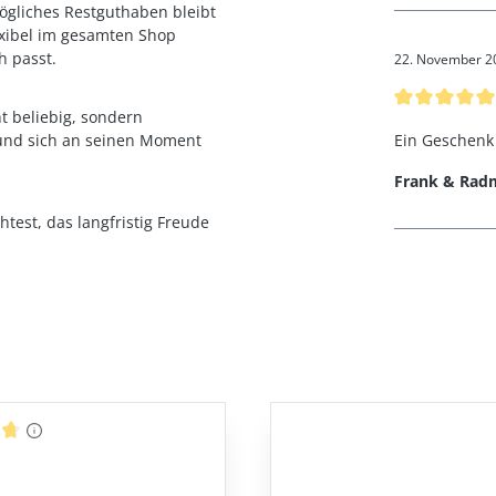
ögliches Restguthaben bleibt
exibel im gesamten Shop
h passt.
22. November 2
Bewertung mi
t beliebig, sondern
 und sich an seinen Moment
Ein Geschenk 
Frank & Radm
test, das langfristig Freude
ttliche Bewertung von 4.83 von 5 Sternen