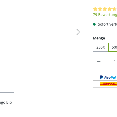
Durchschnittl
79 Bewertun
Sofort verf
auswä
Menge
250g
50
Produkt