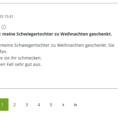
25 15:31
t 5 von 5 Sternen
 meine Schwiegertochter zu Weihnachten geschenkt.
meine Schwiegertochter zu Weihnachten geschenkt. Sie
fan.
e sie ihr schmecken.
en Fall sehr gut aus.
Seite
Seite
Seite
Seite
Seite
1
2
3
4
5