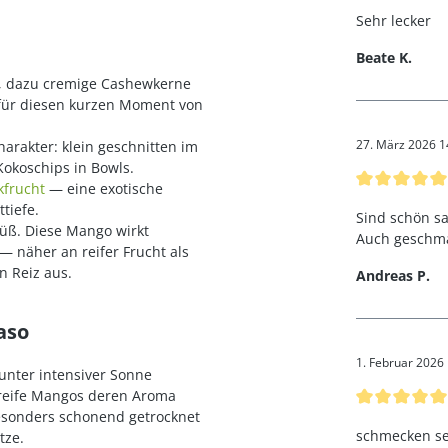
Sehr lecker
Beate K.
e, dazu cremige Cashewkerne
 für diesen kurzen Moment von
27. März 2026 1
arakter: klein geschnitten im
okoschips in Bowls.
Bewertung mi
kfrucht
— eine exotische
tiefe.
Sind schön sa
üß. Diese Mango wirkt
Auch geschma
 näher an reifer Frucht als
n Reiz aus.
Andreas P.
aso
1. Februar 2026
unter intensiver Sonne
lreife Mangos deren Aroma
Bewertung mi
besonders schonend getrocknet
schmecken se
tze.