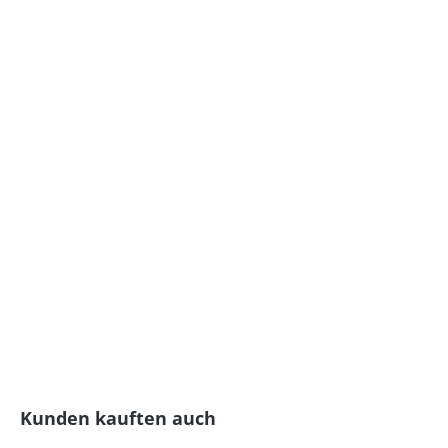
Produktgalerie überspringen
Kunden kauften auch