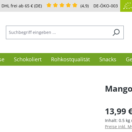
Durchschnittliche Bewertung von 4.91 von 
DHL frei ab 65 € (DE)
(4,9)
DE-ÖKO-003
se
Schokoliert
Rohkostqualität
Snacks
Ge
Mango
Regulärer Pre
13,99 
Inhalt:
0.5 kg
Preise inkl. 