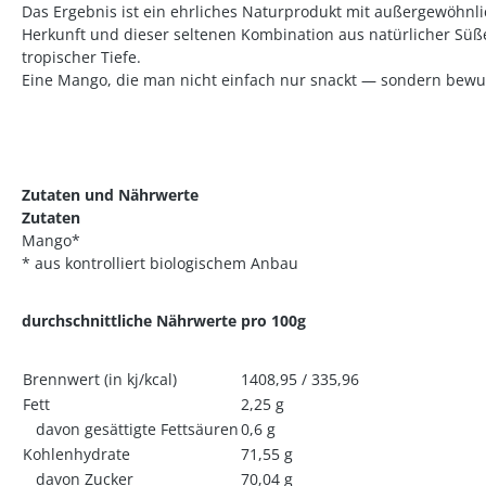
Das Ergebnis ist ein ehrliches Naturprodukt mit außergewöhnli
Herkunft und dieser seltenen Kombination aus natürlicher Süß
tropischer Tiefe.
Eine Mango, die man nicht einfach nur snackt — sondern bewus
Zutaten und Nährwerte
Zutaten
Mango*
* aus kontrolliert biologischem Anbau
durchschnittliche Nährwerte pro 100g
Brennwert (in kj/kcal)
1408,95 / 335,96
Fett
2,25 g
davon gesättigte Fettsäuren
0,6 g
Kohlenhydrate
71,55 g
davon Zucker
70,04 g