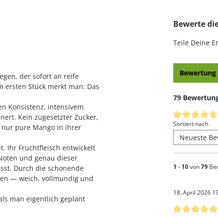
Bewerte di
Teile Deine 
Bewertung 
gen, der sofort an reife
m ersten Stück merkt man: Das
79 Bewertun
en Konsistenz, intensivem
Durchschnittl
nert. Kein zugesetzter Zucker,
Sortiert nach
— nur pure Mango in ihrer
 Ihr Fruchtfleisch entwickelt
n Noten und genau dieser
1
-
10
von
79
Be
isst. Durch die schonende
lten — weich, vollmundig und
18. April 2026 1
ls man eigentlich geplant
Bewertung mi