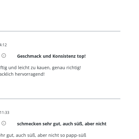
4:12
t 5 von 5 Sternen
Geschmack und Konsistenz top!
ftig und leicht zu kauen, genau richtig!
cklich hervorragend!
 11:33
t 5 von 5 Sternen
schmecken sehr gut, auch süß, aber nicht
hr gut, auch süß, aber nicht so papp-süß