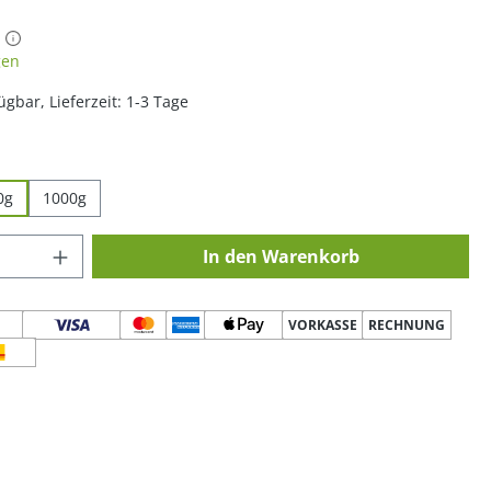
iche Bewertung von 4.84 von 5 Sternen
gen
ügbar, Lieferzeit: 1-3 Tage
hlen
0g
1000g
 Anzahl: Gib den gewünschten Wert ein o
In den Warenkorb
VORKASSE
RECHNUNG