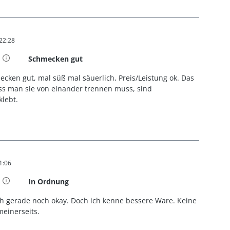
 22:28
t 4 von 5 Sternen
Schmecken gut
ken gut, mal süß mal säuerlich, Preis/Leistung ok. Das
ass man sie von einander trennen muss, sind
lebt.
1:06
t 3 von 5 Sternen
In Ordnung
h gerade noch okay. Doch ich kenne bessere Ware. Keine
einerseits.