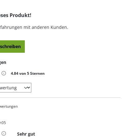
eses Produkt!
Erfahrungen mit anderen Kunden.
schreiben
gen
iche Bewertung von 4.84 von 5 Sternen
4.84 von 5 Sternen
wertungen
9:05
t 5 von 5 Sternen
Sehr gut