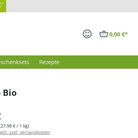
5 Sternen
0,00 €*
schenksets
Rezepte
 Bio
is:
€
(27,98 € / 1 kg)
MwSt. zzgl. Versandkosten