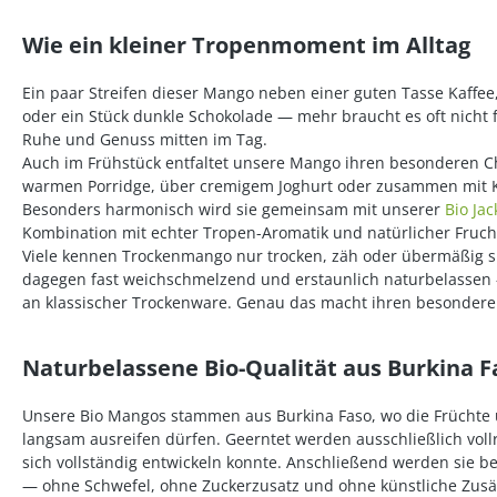
Wie ein kleiner Tropenmoment im Alltag
Ein paar Streifen dieser Mango neben einer guten Tasse Kaffe
oder ein Stück dunkle Schokolade — mehr braucht es oft nicht
Ruhe und Genuss mitten im Tag.
Auch im Frühstück entfaltet unsere Mango ihren besonderen Ch
warmen Porridge, über cremigem Joghurt oder zusammen mit K
Besonders harmonisch wird sie gemeinsam mit unserer
Bio Jac
Kombination mit echter Tropen-Aromatik und natürlicher Frucht
Viele kennen Trockenmango nur trocken, zäh oder übermäßig s
dagegen fast weichschmelzend und erstaunlich naturbelassen —
an klassischer Trockenware. Genau das macht ihren besondere
Naturbelassene Bio-Qualität aus Burkina F
Unsere Bio Mangos stammen aus Burkina Faso, wo die Früchte 
langsam ausreifen dürfen. Geerntet werden ausschließlich vol
sich vollständig entwickeln konnte. Anschließend werden sie 
— ohne Schwefel, ohne Zuckerzusatz und ohne künstliche Zusä