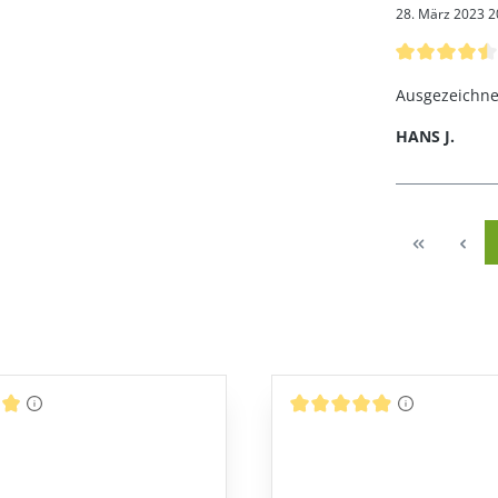
28. März 2023 2
Bewertung mit
Ausgezeichne
HANS J.
ttliche Bewertung von 4.92 von 5 Sternen
Durchschnittliche Bewertun