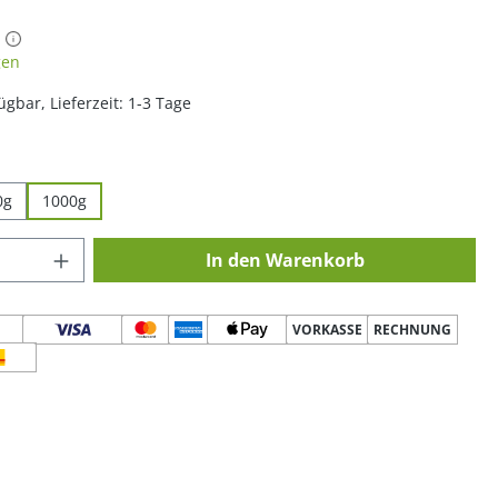
iche Bewertung von 4.89 von 5 Sternen
gen
ügbar, Lieferzeit: 1-3 Tage
hlen
0g
1000g
 Anzahl: Gib den gewünschten Wert ein o
In den Warenkorb
VORKASSE
RECHNUNG