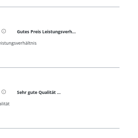
1
 4.5 von 5 Sternen
Gutes Preis Leistungsverh...
eistungsverhältnis
1
t 5 von 5 Sternen
Sehr gute Qualität ...
lität