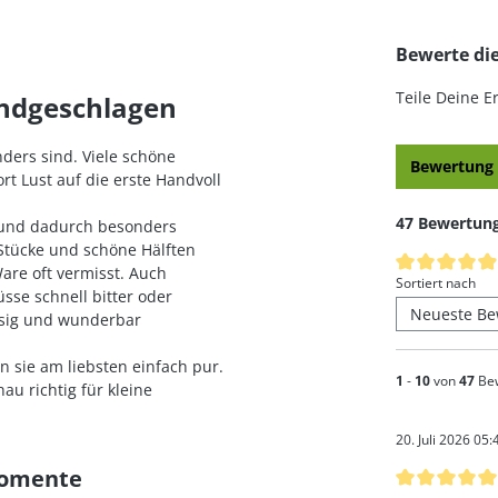
Bewerte di
Teile Deine 
andgeschlagen
ders sind. Viele schöne
Bewertung 
ort Lust auf die erste Handvoll
47 Bewertun
 und dadurch besonders
 Stücke und schöne Hälften
Durchschnittl
are oft vermisst. Auch
Sortiert nach
se schnell bitter oder
ssig und wunderbar
n sie am liebsten einfach pur.
1
-
10
von
47
Be
au richtig für kleine
20. Juli 2026 05:
momente
Bewertung mi