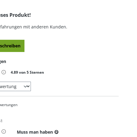
eses Produkt!
Erfahrungen mit anderen Kunden.
schreiben
gen
iche Bewertung von 4.89 von 5 Sternen
4.89 von 5 Sternen
wertungen
41
t 5 von 5 Sternen
Muss man haben 😋