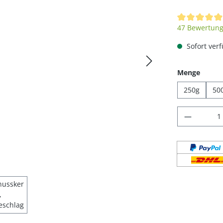
Durchschnittl
47 Bewertun
Sofort verf
auswä
Menge
250g
50
Produkt