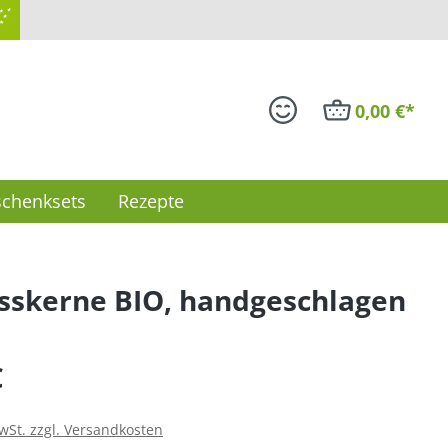
5 Sternen
0,00 €*
chenksets
Rezepte
sskerne BIO, handgeschlagen
is:
€
MwSt. zzgl. Versandkosten