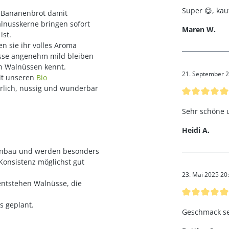
Super 😋, kau
s Bananenbrot damit
alnusskerne bringen sofort
Maren W.
ist.
en sie ihr volles Aroma
sse angenehm mild bleiben
en Walnüssen kennt.
21. September 2
it unseren
Bio
rlich, nussig und wunderbar
Bewertung mi
Sehr schöne 
Heidi A.
 Anbau und werden besonders
 Konsistenz möglichst gut
23. Mai 2025 20
 entstehen Walnüsse, die
Bewertung mi
ls geplant.
Geschmack se