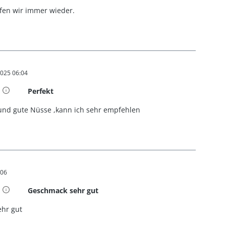
fen wir immer wieder.
025 06:04
t 5 von 5 Sternen
Perfekt
und gute Nüsse ,kann ich sehr empfehlen
:06
t 5 von 5 Sternen
Geschmack sehr gut
hr gut