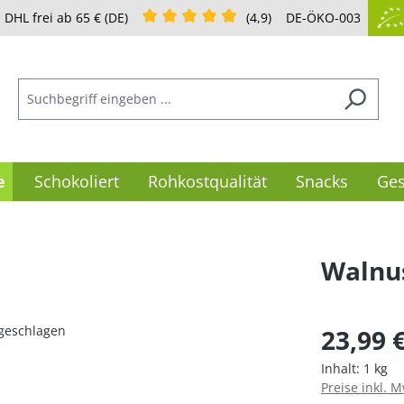
Durchschnittliche Bewertung von 4.91 von 
DHL frei ab 65 € (DE)
(4,9)
DE-ÖKO-003
e
Schokoliert
Rohkostqualität
Snacks
Ges
Walnu
Regulärer Pre
23,99 
Inhalt:
1 kg
Preise inkl. 